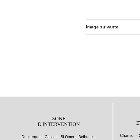
Image suivante
ZONE
E
D'INTERVENTION
Chantier – 
Dunkerque – Cassel – St Omer – Béthune –