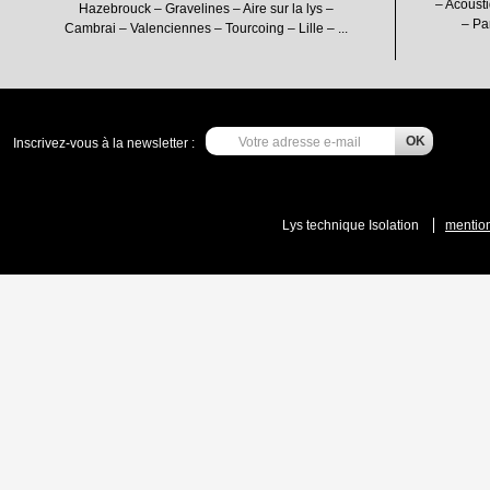
– Acousti
Hazebrouck – Gravelines – Aire sur la lys –
– Pa
Cambrai – Valenciennes – Tourcoing – Lille – ...
Inscrivez-vous à la newsletter :
Lys technique Isolation
mention