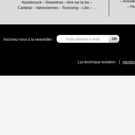
– Acousti
Hazebrouck – Gravelines – Aire sur la lys –
– Pa
Cambrai – Valenciennes – Tourcoing – Lille – ...
Inscrivez-vous à la newsletter :
Lys technique Isolation
mention