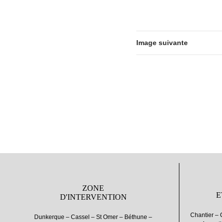
Image suivante
ZONE
E
D'INTERVENTION
Chantier – 
Dunkerque – Cassel – St Omer – Béthune –