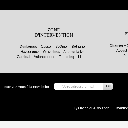
ZONE
E
D'INTERVENTION
Chantier – 
Dunkerque – Cassel – St Omer – Béthune –
– Acousti
Hazebrouck – Gravelines – Aire sur la lys –
– Pa
Cambrai – Valenciennes – Tourcoing – Lille – ...
Inscrivez-vous à la newsletter :
Lys technique Isolation
mention