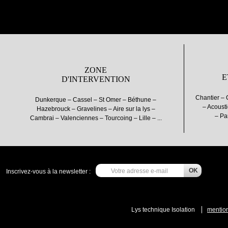
ZONE
E
D'INTERVENTION
Chantier – 
Dunkerque – Cassel – St Omer – Béthune –
– Acousti
Hazebrouck – Gravelines – Aire sur la lys –
– Pa
Cambrai – Valenciennes – Tourcoing – Lille – ...
Inscrivez-vous à la newsletter :
Lys technique Isolation
mention