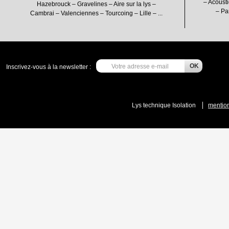
– Acousti
Hazebrouck – Gravelines – Aire sur la lys –
– Pa
Cambrai – Valenciennes – Tourcoing – Lille – ...
Inscrivez-vous à la newsletter :
Lys technique Isolation
mention