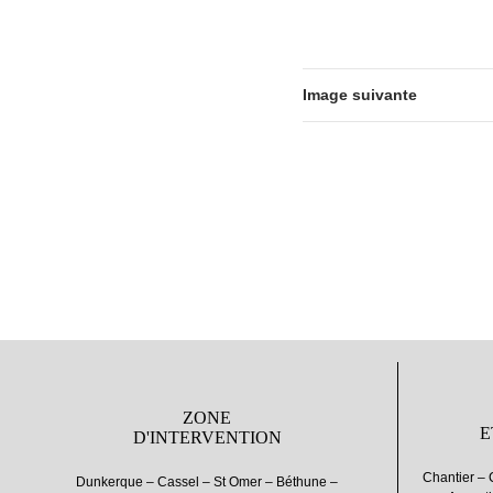
Image suivante
ZONE
E
D'INTERVENTION
Chantier – 
Dunkerque – Cassel – St Omer – Béthune –