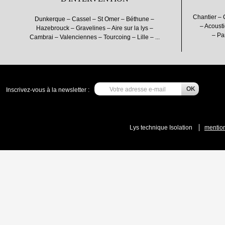
Chantier – 
Dunkerque – Cassel – St Omer – Béthune –
– Acousti
Hazebrouck – Gravelines – Aire sur la lys –
– Pa
Cambrai – Valenciennes – Tourcoing – Lille – ...
Inscrivez-vous à la newsletter :
Lys technique Isolation
mention