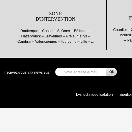
ZONE
E
D'INTERVENTION
Chantier – 
Dunkerque – Cassel – St Omer – Béthune –
– Acousti
Hazebrouck – Gravelines – Aire sur la lys –
– Pa
Cambrai – Valenciennes – Tourcoing – Lille – ...
Inscrivez-vous à la newsletter :
Lys technique Isolation
mention