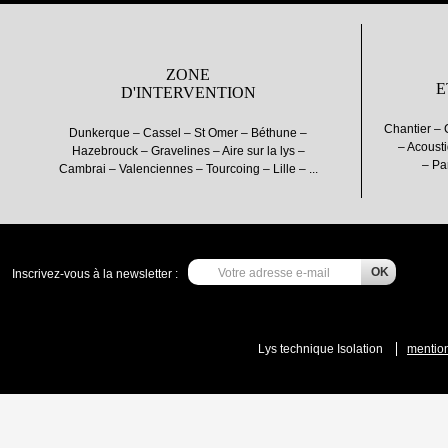
ZONE
E
D'INTERVENTION
Chantier – 
Dunkerque – Cassel – St Omer – Béthune –
– Acousti
Hazebrouck – Gravelines – Aire sur la lys –
– Pa
Cambrai – Valenciennes – Tourcoing – Lille – ...
Inscrivez-vous à la newsletter :
Lys technique Isolation
mention