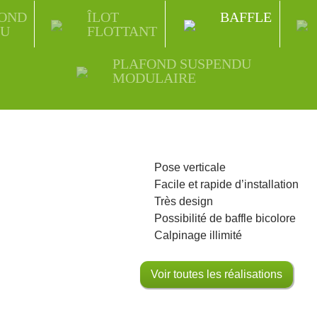
OND
ÎLOT
BAFFLE
DU
FLOTTANT
PLAFOND SUSPENDU
MODULAIRE
Pose verticale
Facile et rapide d’installation
Très design
Possibilité de baffle bicolore
Calpinage illimité
Voir toutes les réalisations