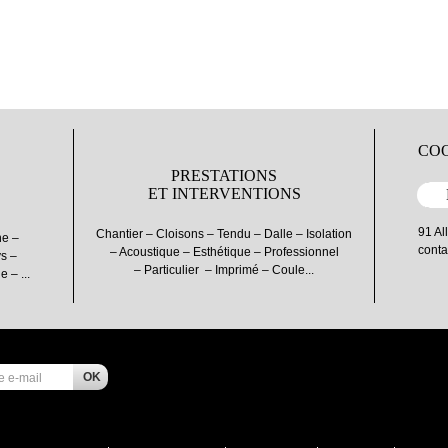
COO
PRESTATIONS
ET INTERVENTIONS
91 Al
Chantier – Cloisons – Tendu – Dalle – Isolation
ne –
conta
– Acoustique – Esthétique – Professionnel
ys –
– Particulier – Imprimé – Coule...
 – ...