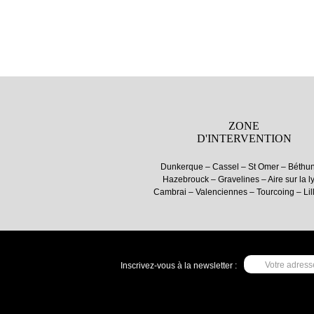
ZONE
D'INTERVENTION
Dunkerque – Cassel – St Omer – Béthu
Hazebrouck – Gravelines – Aire sur la l
Cambrai – Valenciennes – Tourcoing – Lille
Inscrivez-vous à la newsletter :