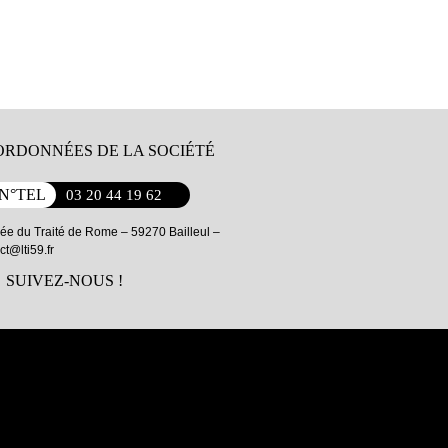
RDONNÉES DE LA SOCIÉTÉ
N°TEL
03 20 44 19 62
lée du Traité de Rome – 59270 Bailleul –
ct@lti59.fr
SUIVEZ-NOUS !